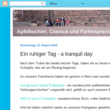
Donnerstag, 12. August 2010
Ein ruhiger Tag - a tranquil day
Nach dem Trubel der beiden letzten Tage, haben wir es heute 
Schuljahr, das wir am Montag beginnen.
Zu unserem Feenthema haben wir gestern in Bern zwei wundersc
Gut gemacht kleine Erdbeerfee
- ein wunderschön aufbereitetes
Vorlesegeschichten" vorgestellt wird, gefällt es auch unserem 
1001 to spot in Fairyland
- wunderschönes Buch, voller liebliche
Und wir haben natürlich weiter an unserem Feengarten gewerkel