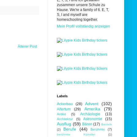
E, T, S, I und ich gestalten
zusammen unsere Schule zu
Hause. We're a family of 6. E, T,
S, I and myself are
homeschooling together.
Mein Profil vollständig anzeigen
Älterer Post
Labels
Advent
(102)
Ackerbau
(28)
Amerika
(79)
Altertum
(29)
Archäologie
(13)
Antike
(5)
Astronomie
(15)
Architektur
(5)
Ausflug
(59)
Bären
(17)
Basteln
Berufe
(44)
Berühmte
(7)
(2)
berühmte Künstler
(1)