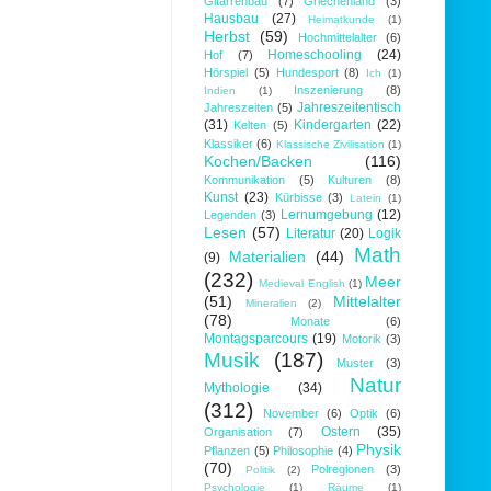
Gitarrenbau
(7)
Griechenland
(3)
Hausbau
(27)
Heimatkunde
(1)
Herbst
(59)
Hochmittelalter
(6)
Homeschooling
(24)
Hof
(7)
Hörspiel
(5)
Hundesport
(8)
Ich
(1)
Inszenierung
(8)
Indien
(1)
Jahreszeitentisch
Jahreszeiten
(5)
(31)
Kindergarten
(22)
Kelten
(5)
Klassiker
(6)
Klassische Zivilisation
(1)
Kochen/Backen
(116)
Kommunikation
(5)
Kulturen
(8)
Kunst
(23)
Kürbisse
(3)
Latein
(1)
Lernumgebung
(12)
Legenden
(3)
Lesen
(57)
Literatur
(20)
Logik
Math
Materialien
(44)
(9)
(232)
Meer
Medieval English
(1)
(51)
Mittelalter
Mineralien
(2)
(78)
Monate
(6)
Montagsparcours
(19)
Motorik
(3)
Musik
(187)
Muster
(3)
Natur
Mythologie
(34)
(312)
November
(6)
Optik
(6)
Ostern
(35)
Organisation
(7)
Physik
Pflanzen
(5)
Philosophie
(4)
(70)
Polregionen
(3)
Politik
(2)
Psychologie
(1)
Räume
(1)