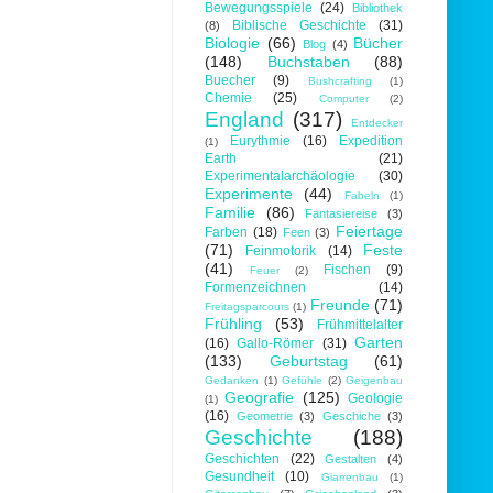
Bewegungsspiele
(24)
Bibliothek
Biblische Geschichte
(31)
(8)
Biologie
(66)
Bücher
Blog
(4)
(148)
Buchstaben
(88)
Buecher
(9)
Bushcrafting
(1)
Chemie
(25)
Computer
(2)
England
(317)
Entdecker
Eurythmie
(16)
Expedition
(1)
Earth
(21)
Experimentalarchäologie
(30)
Experimente
(44)
Fabeln
(1)
Familie
(86)
Fantasiereise
(3)
Feiertage
Farben
(18)
Feen
(3)
(71)
Feste
Feinmotorik
(14)
(41)
Fischen
(9)
Feuer
(2)
Formenzeichnen
(14)
Freunde
(71)
Freitagsparcours
(1)
Frühling
(53)
Frühmittelalter
Garten
(16)
Gallo-Römer
(31)
(133)
Geburtstag
(61)
Gedanken
(1)
Gefühle
(2)
Geigenbau
Geografie
(125)
Geologie
(1)
(16)
Geometrie
(3)
Geschiche
(3)
Geschichte
(188)
Geschichten
(22)
Gestalten
(4)
Gesundheit
(10)
Giarrenbau
(1)