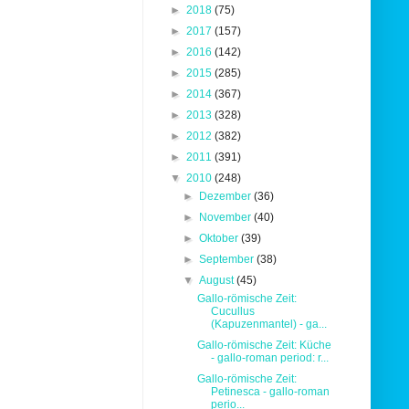
►
2018
(75)
►
2017
(157)
►
2016
(142)
►
2015
(285)
►
2014
(367)
►
2013
(328)
►
2012
(382)
►
2011
(391)
▼
2010
(248)
►
Dezember
(36)
►
November
(40)
►
Oktober
(39)
►
September
(38)
▼
August
(45)
Gallo-römische Zeit:
Cucullus
(Kapuzenmantel) - ga...
Gallo-römische Zeit: Küche
- gallo-roman period: r...
Gallo-römische Zeit:
Petinesca - gallo-roman
perio...