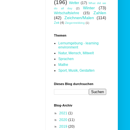
(196)
Wetter
(17)
What did we
Winter
(73)
do all day
(2)
Zahlen
Wirtschaftslehre
(15)
(42)
Zeichnen/Malen
(114)
Zeit
(4)
Ziegentrekking
(1)
Themen
Lernumgebung - learning
environment
Natur, Mensch, Mitwelt
Sprachen
Mathe
Sport, Musik, Gestalten
Dieses Blog durchsuchen
Blog-Archiv
►
2021
(1)
►
2020
(11)
►
2019
(20)