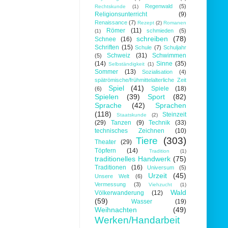
Regenwald
(5)
Rechtskunde
(1)
Religionsunterricht
(9)
Renaissance
(7)
Rezept
(2)
Romanen
Römer
(11)
schmieden
(5)
(1)
schreiben
(78)
Schnee
(16)
Schriften
(15)
Schule
(7)
Schuljahr
Schweiz
(31)
Schwimmen
(5)
(14)
Sinne
(35)
Selbständigkeit
(1)
Sommer
(13)
Sozialisation
(4)
spätrömische/frühmittelalterliche Zeit
Spiel
(41)
Spiele
(18)
(6)
Spielen
(39)
Sport
(82)
Sprache
(42)
Sprachen
(118)
Steinzeit
Staatskunde
(2)
(29)
Tanzen
(9)
Technik
(33)
technisches Zeichnen
(10)
Tiere
(303)
Theater
(29)
Töpfern
(14)
Tradition
(1)
traditionelles Handwerk
(75)
Traditionen
(16)
Universum
(5)
Urzeit
(45)
Unsere Welt
(6)
Vermessung
(3)
Viehzucht
(1)
Wald
Völkerwanderung
(12)
(59)
Wasser
(19)
Weihnachten
(49)
Werken/Handarbeit